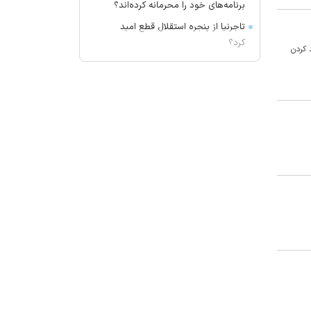
برنامه‌های خود را محرمانه کرده‌اند؟
تاجرنیا از پنجره استقلال قطع امید
کرد؟
 کردن
حرف‌های گزینه پرسپولیس و استقلال از
تیم جدید!
جلسه مجلس در روز یکشنبه و دوشنبه
در بستر فضای مجازی
حسین پاکدل پس از ۳ دهه به اجرا
بازمی‌گردد
درخشش «مرد آرام» در جشنواره ایماگو
ایتالیا
«بیضایی‌خوانی» به «اژدهاک» رسید
بودجه سپاهان از تورم جا ماند!
بزرگترین بمب تابستان: رودری به
بارسلونا می‌رود!
چین، نفت روسیه را جایگزین نفت