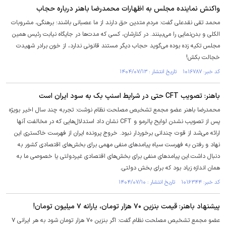
واکنش نماینده مجلس به اظهارات محمدرضا باهنر درباره حجاب
محمد تقی نقدعلی گفت: مردم متدین حق دارند از ما عصبانی باشند؛ برهنگی، مشروبات
الکلی و بدن‌نمایی را می‌بینند. در کنارشان، کسی که مدت‌ها در جایگاه نیابت رئیس همین
مجلس تکیه زده بوده می‌گوید حجاب دیگر مستند قانونی ندارد، از خون برادر شهیدت
خجالت بکش!
کد خبر: ۱۰۱۶۷۸۷ تاریخ انتشار : ۱۴۰۴/۰۷/۱۳
باهنر: تصویب CFT حتی در شرایط اسنپ بک به سود ایران است
محمدرضا باهنر عضو مجمع تشخیص مصلحت نظام نوشت: تجربه چند سال اخیر بویژه
پس از تصویب نشدن لوایح پالرمو و CFT نشان داد استدلال‌هایی که در مخالفت آنها
ارائه می‌شد از قوت چندانی برخوردار نبود. خروج پرونده ایران از فهرست خاکستری این
نهاد و رفتن به فهرست سیاه پیامدهای منفی مهمی برای بخش‌های اقتصادی کشور به
دنبال داشت.این پیامدهای منفی برای بخش‌های اقتصادی غیردولتی یا خصوصی ما به
همان اندازه زیاد بود که برای بخش دولتی.
کد خبر: ۱۰۱۶۳۴۴ تاریخ انتشار : ۱۴۰۴/۰۷/۱۰
پیشنهاد باهنر: قیمت بنزین ۷۰ هزار تومان، یارانه ۷ میلیون تومان!
عضو مجمع تشخیص مصلحت نظام گفت: اگر بنزین ۷۰ هزار تومان شود به هر ایرانی ۷