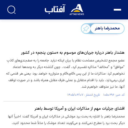
محمدرضا باهنر
هشدار باهنر درباره جریان‌های موسوم به «ستون پنجم» در کشور
عضو مجمع تشخیص مصلحت نظام با بیان اینکه نباید جامعه را به صف‌بندی‌های کاذبِ
“موافق” و “مخالف” مذاکره تقسیم کرد، گفت:، چون گذشته دیگر به وعده‌ها اعتماد
نخواهیم کرد؛ مذاکرات ما از این پس «گام‌به‌گام و متوازن» خواهد بود؛ یعنی هر قدمی که
ایران برمی‌دارد، باید با اقدام متقابل و عملی طرف مقابل همراه باشد و در صورت توقف
آنها، ما نیز متوقف خواهیم شد.
کد خبر: ۱۰۵۰۲۹۶ تاریخ انتشار : ۱۴۰۵/۰۳/۰۷
افشای جزئیات مهم از مذاکرات ایران و آمریکا توسط باهنر
محمدرضا باهنر با اشاره به بحث برد موشکی در مذاکرات ایران و آمریکا گفت: اخیراً آنها
دیگر بحث برد را مطرح نمی‌کنند و می‌گویند تعداد موشک را مثلاً شما محدود کنید،