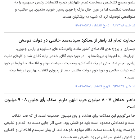
عضو مجمع تشخیص مصلحت نظام اظهارنظر درباره انتصابات رئیس جمهوری را به
مصلحت ندانست اما در عین حال عارف را فردی بسیار خوب، متدین، بی حاشیه‌ و
متواضعی توصیف کرد که شبیه به پزشکیان هست.
کد خبر: ۹۲۷۳۰۸ تاریخ انتشار : ۱۴۰۳/۰۵/۱۶
حمایت تمام قد باهنر از عملکرد سیدمحمد خاتمی در دولت دومش
«بسیاری از پروژه های اقتصادی کشور مانند پالایشگاه های عسلویه یا پارس جنوبی،
اتوبان‌ها، راه آهن‌ها و نیروگاه‌ها و ...در دوره دوم آقای خاتمی پایه گذاری شد و کارهای مثبت
زیادی انجام شد. حتی در یک نگاه کلان، وضعیت معیشت مردم و اقتصاد خانوارها در دوره
دوم دولت خاتمی و دوره دوم دولت هاشمی بعد از پیروزی انقلاب بهترین دوره‌ها بوده
است. »
کد خبر: ۹۲۵۲۴۹ تاریخ انتشار : ۱۴۰۳/۰۵/۰۹
باهنر: حداقل ۷ - ۸ میلیون حزب اللهی داریم؛ سقفِ رأی جلیلی ۸ - ۹ میلیون
است
«ما می‌گوییم این مملکت برای هشتاد و پنج میلیون جمعیت است. آن که ضد انقلاب
است و تعدادش محدود است باید مواظبش بود. حتی اگر جایی دست به اقدام و تبلیغی
خواست بزند با هسته سخت نظام مواجه خواهد شد. آن زمان سیستم اطلاعاتی و قضایی
و امنیتی کشور سراغش می‌رود. طبیعی هم هست.»