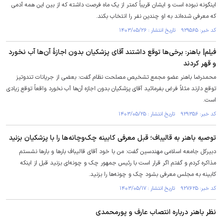
اینگونه نبوده است و ایشان قریباً کمتر از یک ماه فرصت داشته که از بین این همه آدمی
که معرفی شده‌اند به او چندین نفر را انتخاب بکند.
کد خبر: ۹۲۹۵۶۵ تاریخ انتشار : ۱۴۰۳/۰۵/۲۶
فیلم| باهنر: برخی‌ها توقع داشتند آقای پزشکیان بدون اجازۀ آن‌ها آب نخورد
و قهر کردند
محمدرضا باهنر عضو مجمع تشخیص مصلحت نظام گفت: بعضی از جریانات تندوتیز
توقع دارند مثلاً فرض بفرمائید آقای پزشکیان بدون اجازه آن‌ها آب نخورد واقعاً توقع زیادی
است.
کد خبر: ۹۲۹۳۵۶ تاریخ انتشار : ۱۴۰۳/۰۵/۲۵
توصیه باهنر به قالیباف؛ قبل معرفی کابینه چک‌وچانه‌ها را با پزشکیان بزنید
دبیرکل جامعه اسلامی مهندسین گفت: من با خود آقای قالیباف بار‌ها و بار‌ها نشستم
مذاکره کردم و گفتم اگر قرار است با رئیس جمهور چک و چونه‌ای بزنید قبل از اینکه
کابینه به مجلس معرفی بشود چک و چونه‌ها را بزنید.
کد خبر: ۹۲۷۶۲۵ تاریخ انتشار : ۱۴۰۳/۰۵/۱۷
نظر باهنر درباره انتصاب عارف و پورمحمدی