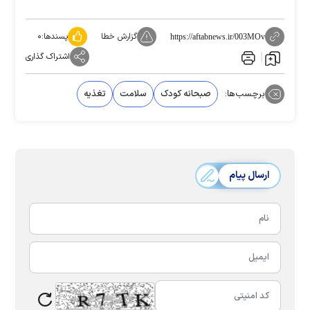
گزارش خطا
پسندها:
۰
https://aftabnews.ir/003MOv
اشتراک گذاری
برچسب‌ها:
صبحانه کودک
سلامت
تغذیه
ارسال پیام