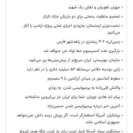
مهران غفوریان و نقش یک شهید
تصمیم متفاوت رحمتی برای دو بازیکن مازاد تارتار
نخست‌وزیر ارمنستان: به‌زودی اجرای عملی پروژه ترامپ را آغاز
می‌کنیم
زمین‌لرزه ۳.۲ ریشتری در زاهدشهر فارس
بارگیری نفت کنسرسیوم خط لوله خزر متوقف شد
سازمان بهزیستی: ایران سریع‌تر از پیش‌بینی‌ها پیر می‌شود
ژاپن بودجه دفاعی بی‌سابقه ۵۶ میلیارد دلاری را در نظر دارد
سقوط آسانسور در میدان آرژانتین با ۹ مصدوم
واکنش قلی‌زاده به پرسپولیسی شدن: به زودی
پیام تند هادی چوپان: شما برای ایران جز بی‌آبرویی نداشته‌اید
آخرین خبر درباره پرسپولیسی شدن حسین‌نژاد
پزشکیان: آمریکا استعمارگر است، اگر زورش برسد دلش نمی‌خواهد
جمهوری اسلامی باشد
سخنگوی سپاه: آمریکا ناچار است برای باز شدن تنگه هرمز شروط