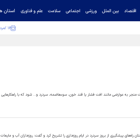
استان ها
اقتصاد
بین الملل
ورزشی
اجتماعی
سلامت
علم و فناوری
۱۶ /مرداد /۱۴۰۵
تیناف / گل‌گهر با تراکتور و سپاهان هم امتیاز شد
منجر به عوارضی مانند افت فشار یا قند خون، سوءهاضمه، سردرد و... شود که با راهکار‌هایی م
اه‌های پیشگیری از بروز سردرد در ایام روزه‌داری را تشریح کرد و گفت: روزه‌داران آب و مایعات 