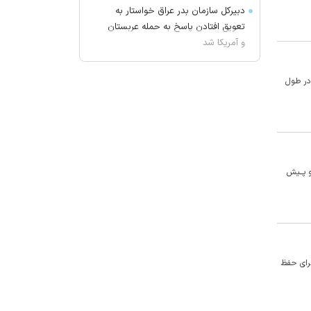
دبیرکل سازمان بدر عراق خواستار به
تعویق افتادن پاسخ به حمله عربستان
و آمریکا شد
روز ۱۶۰ جنگ | ترامپ: ایران همچنان
می‌تواند در تنگه هرمز شلیک کند
 در طول
انفجار اتوبوس در حومه دمشق ۲
کشته و ۱۳ زخمی برجای گذاشت
قالیباف: واقعیت‌ها را بپذیرید و به
تعهدات‌تان عمل کنید
امعه وزارت بهداشت گفت: مصـرف مقـادی کـافی گـروه سـبزی هـا و میـوه‌هـا در ایـام روزه‌داری بـا تـامین ویتـامین‌هـا بـه خصـوص ویتـامین C و پــیش
پزشکیان: اگر ارز ترجیحی را حذف
نمی‌کردیم، قطعا در زمان جنگ قحطی
پیش می‌آمد
ترامپ: اوضاع در ایران خوب پیش
می‌رود
برای حفظ
برکناری دو مقام ارشد موساد
گفتگوی تلفنی وزرای امور خارجه ایران
و موریتانی