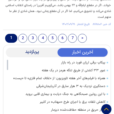
خواند، اگر در مقطع ایام‌الله و ۲۲ بهمن باشد، می‌گوییم آفرین! در راستای انقلاب اسلامی
شادی می‌کند و تشویق می‌کنیم، اما اگر در آن مقطع زمانی نبود، همان شادی از نظر ما
متهم است.
کد خبر: ۸۷۸۸۰۶ تاریخ انتشار : ۱۴۰۲/۰۹/۱۹
1
2
3
4
5
6
7
>
پربازدید
آخرین اخبار
پیکاپ برقی ارزان فورد در راه بازار
عبور ۳۳ کشتی از طریق تنگه هرمز در یک هفته
همراه با فیلم‌های آخر هفته تلویزیون؛ از «غلاف تمام فلزی» تا «پست»
دستگیری نزدیک به ۳ هزار سارق در آذربایجان‌شرقی
با این روتین صبحگاهی به جنگ دیابت و بیماری قلبی بروید
کاهش تلفات برق با اجرای طرح «مهتاب» در کلیبر
مهار حریق در منطقه حفاظت‌شده دیزمار