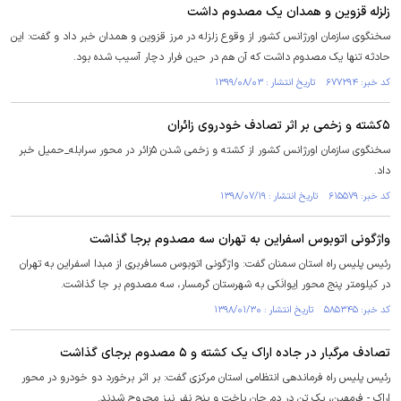
زلزله قزوین و همدان یک مصدوم داشت
سخنگوی سازمان اورژانس کشور از وقوع زلزله در مرز قزوین و همدان خبر داد و گفت: این
حادثه تنها یک مصدوم داشت که آن هم در حین فرار دچار آسیب شده بود.
کد خبر: ۶۷۷۲۹۴ تاریخ انتشار : ۱۳۹۹/۰۸/۰۳
۵کشته و زخمی بر اثر تصادف خودروی زائران
سخنگوی سازمان اورژانس کشور از کشته و زخمی شدن ۵زائر در محور سرابله_حمیل خبر
داد.
کد خبر: ۶۱۵۵۷۹ تاریخ انتشار : ۱۳۹۸/۰۷/۱۹
واژگونی اتوبوس اسفراین به تهران سه مصدوم برجا گذاشت
رئیس پلیس راه استان سمنان گفت: واژگونی اتوبوس مسافربری از مبدا اسفراین به تهران
در کیلومتر پنج محور اِیوانَکی به شهرستان گرمسار، سه مصدوم بر جا گذاشت.
کد خبر: ۵۸۵۳۴۵ تاریخ انتشار : ۱۳۹۸/۰۱/۳۰
تصادف مرگبار در جاده اراک یک کشته و ۵ مصدوم برجای گذاشت
رئیس پلیس راه فرماندهی انتظامی استان مرکزی گفت: بر اثر برخورد دو خودرو در محور
اراک - فرمهین، یک تن در دم جان باخت و پنج نفر نیز مجروح شدند.