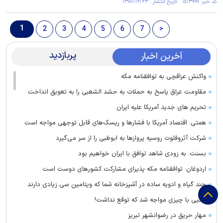
کد خبر: ۵۱۳۹۹۹ تاریخ انتشار : ۱۳۹۶/۱۲/۲۳
1
2
3
4
5
6
7
>
پربازدید
آخرین اخبار
واکنش عراقچی به توافقنامه مکه
مقاومت عراق پاسخ به حملات به حشد الشعبی را به تعویق انداخت
تحریم های جدید آمریکا علیه ایران
همتی: اقتصاد آمریکا با فشارها و ریسک‌های قابل توجهی مواجه است
شرکت آئروفلوت روسیه پرواز‌ها به ابوظبی را از سر می‌گیرد
بسنت: به زودی شاهد توافق با ایران خواهیم بود
اردوغان: توافقنامه مکه پذیرای مشارکت کشور‌های دوست است
چند گیاه و ادویه ساده در آشپزخانه شما که ویتامین سی زیادی دارند
یحیی با چیزی مواجه شد که توقع نداشت!
مهار حریق در رضوانشهر تبریز