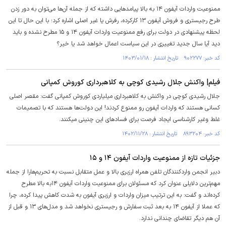
ممنوعیت واردات آیفون ۱۴ به بالا پیامد‌هایی داشته که از جمله آن‌ها می‌توان به دور زدن
طرح رجیستری و فروش آیفون ۱۳ کارکرده، رفرش یا غیر اصلی اشاره کرد؛ با این حال تا این
لحظه پیشنهادی در دولت برای رفع ممنوعیت واردات آیفون ۱۴ و ۱۵ مطرح نشده و باید
دید آیا سال جدید تغییری در این سیاست اعمال خواهد شد یا خیر؟
کد خبر: ۹۰۲۲۷۷ تاریخ انتشار : ۱۴۰۳/۰۱/۱۸
فیلم| واکنش جلال رشیدی کوچی به کلاهبرداری کوروش کمپانی
جلال رشیدی کوچی در واکنش به کلاهبرداری میلیاردی کوروش کمپانی گفت: مقصر اصلی
کسانی هستند که واردات آیفون رو ممنوع کردند! این دولت‌ها هستند که با تصمیمات
غلط وغیر کارشناسى ایجاد فرصت برای فساد‌های این چنینی میکنند.
کد خبر: ۸۹۳۲۰۴ تاریخ انتشار : ۱۴۰۲/۱۱/۲۸
جزئیات تازه از ممنوعیت واردات آیفون ۱۴ و ۱۵
دبیر انجمن واردکنندگان تلفن همراه ارزبری بالا و عمل متقابل نسبت به تحریم‌هارا از جمله
مهم‌ترین دلایلی عنوان کرد که مسئولان برای ممنوعیت واردات آیفون ۱۴به بالا مطرح
کرده‌اند و گفت: به این ترتیب میزان واردات و ارزبری آیفون به شدت کاهش پیدا کرده، چرا
که عملا از آیفون ۱۴ به بعد ثبت سفارش و رجیستری نخواهد شد و مدل‌های ۱۳ و قبل از
آن هم دیگر تقاضای چندانی ندارد.