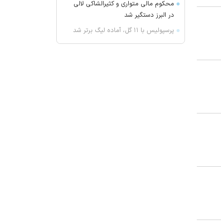
محکوم مالی متواری و کثیرالشاکی لالی
در البرز دستگیر شد
پرسپولیس با ۱۱ گل، آماده لیگ برتر شد
جلسه کمیسیون اقتصاد هیئت دولت
برگزار شد
آیت‌الله آملی لاریجانی: تنگه هرمز به
شرایط پیشین باز نخواهد گشت
جمع پرحاشیه‌ها در تراکتور جمع شد
افشاگری مغانلو درباره پرسپولیس
دوشنبه؛ روز بارانی ارسباران
منصوریان به دنبال جذب مدافع سابق
استقلال
‌نمی‌خواستند نکونام به تراکتور برود
رئیس سیمافیلم: آمار مخاطبان
سریال‌های تلویزیونی ناامیدکننده
نیست