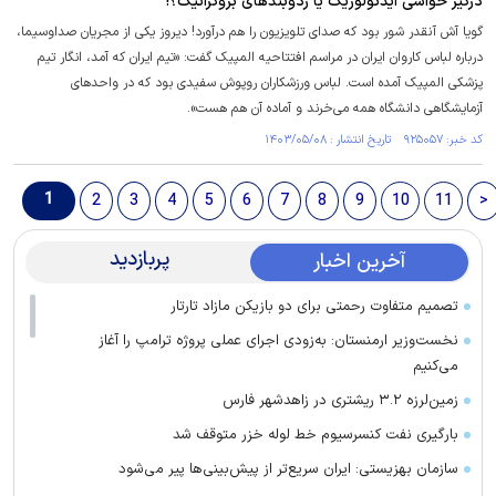
درگیر حواشی ایدئولوژیک یا زدوبند‌های بروکراتیک؟!
گویا آش آنقدر شور بود که صدای تلویزیون را هم درآورد! دیروز یکی از مجریان صدا‌وسیما،
درباره لباس کاروان ایران در مراسم افتتاحیه المپیک گفت: «تیم ایران که آمد، انگار تیم
پزشکی المپیک آمده است. لباس ورزشکاران روپوش سفیدی بود که در واحدهای
آزمایشگاهی دانشگاه همه می‌خرند و آماده آن هم هست».
کد خبر: ۹۲۵۰۵۷ تاریخ انتشار : ۱۴۰۳/۰۵/۰۸
1
2
3
4
5
6
7
8
9
10
11
>
پربازدید
آخرین اخبار
تصمیم متفاوت رحمتی برای دو بازیکن مازاد تارتار
نخست‌وزیر ارمنستان: به‌زودی اجرای عملی پروژه ترامپ را آغاز
می‌کنیم
زمین‌لرزه ۳.۲ ریشتری در زاهدشهر فارس
بارگیری نفت کنسرسیوم خط لوله خزر متوقف شد
سازمان بهزیستی: ایران سریع‌تر از پیش‌بینی‌ها پیر می‌شود