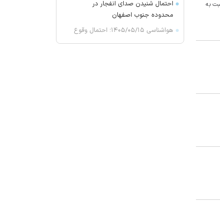
احتمال شنیدن صدای انفجار در
بت به
محدوده جنوب اصفهان
هواشناسی ۱۴۰۵/۰۵/۱۵؛ احتمال وقوع
باد شدید در برخی نقاط استان تهران
کنوانسیون دریای خزر چیست و سهم
ایران از آن چه می‌شود؟
احتمال شنیدن صدای انفجار در
پاکدشت
روزنامه‌های امروز پنجشنبه
۱۴۰۵/۰۵/۱۵
عصبانیت شریعتمداری از تفاهم با
عمان: برای فرار دشمن کوچه باز
می‌کنید
ترامپ: در حال ساخت یک پایگاه
نظامی در زیر کاخ سفید هستیم
وال‌استریت: ایران و عمان بر سر طرح
بازگشایی تنگه هرمز به توافق نهایی