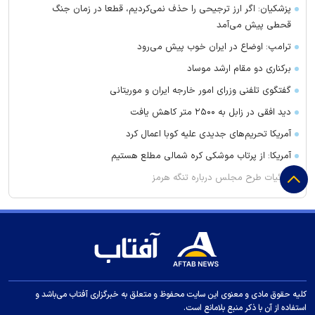
پزشکیان: اگر ارز ترجیحی را حذف نمی‌کردیم، قطعا در زمان جنگ
قحطی پیش می‌آمد
ترامپ: اوضاع در ایران خوب پیش می‌رود
برکناری دو مقام ارشد موساد
گفتگوی تلفنی وزرای امور خارجه ایران و موریتانی
دید افقی در زابل به ۲۵۰۰ متر کاهش یافت
آمریکا تحریم‌های جدیدی علیه کوبا اعمال کرد
آمریکا: از پرتاب موشکی کره شمالی مطلع هستیم
جزئیات طرح مجلس درباره تنگه هرمز
کویت دستور تعطیلی تنها مدرسه ایرانی را صادر کرد
ضرغامی: تغییر ریل، عین بصیرت است. فرصت سوزی نکنیم
زنوزق؛ نگین پلکانی آذربایجان
جدیدترین فیلم مانی حقیقی در جشنواره نیویورک
کلاهبرداری و پولشویی در قالب شرکت مهاجرتی به کانادا
کلیه حقوق مادی و معنوی این سایت محفوظ و متعلق به خبرگزاری آفتاب می‌باشد و
استفاده از آن با ذکر منبع بلامانع است.
این درد‌ها را در سنین رشد کودکان جدی بگیرید