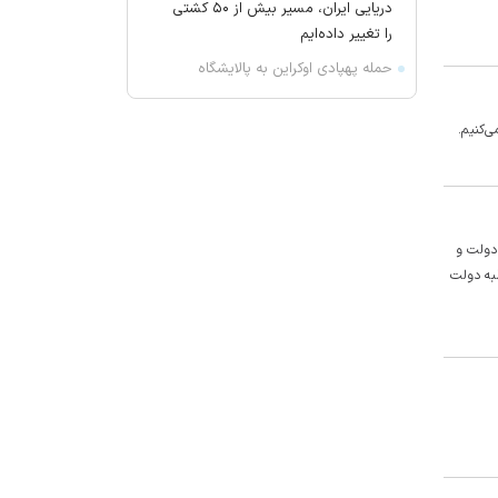
دریایی ایران، مسیر بیش از ۵۰ کشتی
را تغییر داده‌ایم
حمله پهپادی اوکراین به پالایشگاه
سیزران روسیه
جمهوری اسلامی: صدور حکم شورش
‌کنیم.
علیه دولت قانونی، عادی نیست
ای‌بی‌سی: توافق ایران و عمان برای
بازگشایی تنگه هرمز ۶۰ روزه است
مقام آمریکایی: اجازه نمی‌دهیم ایران
 دولت و
در تنگه هرمز عوارض بگیرد
ی و شکست و برای ملت ایران سال عزت و اقتدار بود، به تعبیر دیگر سال ۱۴۰۲ سال غلبه دولت
نیویورک‌تایمز: جنگ برنامه هسته‌ای
ایران را متوقف نکرده است
خروج یک میلیون کارگر از بازار کار/ نرخ
بیکاری ۷ درصدی واقعی نیست
رویترز: آمریکا فروش بیش از ۵۲۵۰
موشک پاتریوت به چند کشور عربی را
تائید کرد