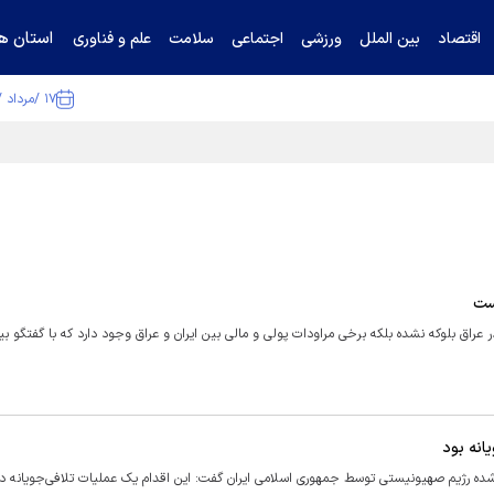
استان ها
اقتصاد
بین الملل
ورزشی
اجتماعی
سلامت
علم و فناوری
۱۷ /مرداد /۱۴۰۵
ا تکذیب کرد
است
عراق بلوکه نشده بلکه برخی مراودات پولی و مالی بین ایران و عراق وجود دارد که با گفتگو ب
انه بود
 رژیم صهیونیستی توسط جمهوری اسلامی ایران گفت: این اقدام یک عملیات تلافی‌جویانه در 