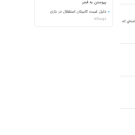
پیوستن به فجر
دلیل غیبت کاپیتان استقلال در بازی
دوستانه
مه‌ای که
حمایت تاجرنیا از رامین بعد از جدایی
از استقلال!
تجمع بازنشستگان فولاد اصفهان
آخرین وضعیت پرونده ساعدی‌نیا از
زبان سخنگوی قوه قضاییه
بازار رمزارز‌ها/ سرمایه‌گذاران دوباره
سراغ بیت‌کوین رفتند
تجمع بازنشستگان هما در تهران
تجمع کارگران اخراجی پالایشگاه گاز
ایلام مقابل استانداری
تصاویر | تالاب «عینک»
تأیید قتل حمیدرضا رجب‌زاده
حساب‌های شرکت ملی نفت مسدود