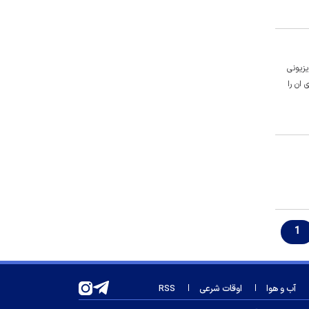
نماینده مجلس: افزایش قیمت بنزین
به‌هیچ‌وجه نباید انجام شود
گزارش اطلاعاتی آمریکا درباره نقشه
احتمالی روسیه علیه ناتو
یزیونی
شروط آمریکا برای تنگه هرمز/ گزارش
ان را
وال استریت درباره جزئیات مذاکره
روزنامه‌های امروز شنبه ۱۴۰۵/۰۵/۱۷
سنتکام: از زمان از سرگیری محاصره
دریایی ایران، مسیر بیش از ۵۰ کشتی
را تغییر داده‌ایم
حمله پهپادی اوکراین به پالایشگاه
سیزران روسیه
جمهوری اسلامی: صدور حکم شورش
1
علیه دولت قانونی، عادی نیست
ای‌بی‌سی: توافق ایران و عمان برای
بازگشایی تنگه هرمز ۶۰ روزه است
آب و هوا
اوقات شرعی
RSS
مقام آمریکایی: اجازه نمی‌دهیم ایران