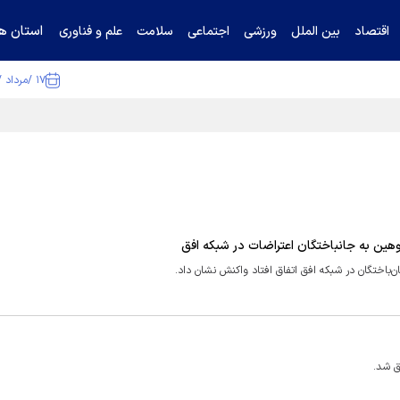
استان ها
اقتصاد
بین الملل
ورزشی
اجتماعی
سلامت
علم و فناوری
۱۷ /مرداد /۱۴۰۵
ا تکذیب کرد
هین به جانباختگان اعتراضات در شبکه افق
باختگان در شبکه افق اتفاق افتاد واکنش نشان داد.
ق شد.