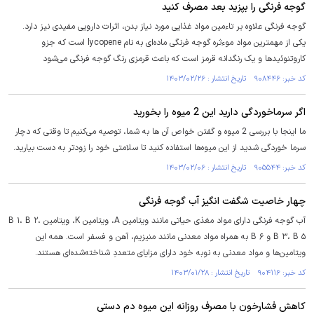
گوجه فرنگی را بپزید بعد مصرف کنید
گوجه فرنگی علاوه بر تاءمین مواد غذایی مورد نیاز بدن، اثرات دارویی مفیدی نیز دارد.
یکی از مهمترین مواد موءثره گوجه فرنگی ماده‌ای به نام lycopene است که جزو
کاروتنوئید‌ها و یک رنگدانه قرمز است که باعث قرمزی رنگ گوجه فرنگی می‌شود
کد خبر: ۹۰۸۴۴۶ تاریخ انتشار : ۱۴۰۳/۰۲/۲۶
اگر سرماخوردگی دارید این 2 میوه را بخورید
ما اینجا با بررسی 2 میوه و گفتن خواص آن ها به شما، توصیه می‌کنیم تا وقتی که دچار
سرما خوردگی شدید از این میوه‌ها استفاده کنید تا سلامتی خود را زودتر به دست بیارید.
کد خبر: ۹۰۵۵۴۴ تاریخ انتشار : ۱۴۰۳/۰۲/۰۶
چهار خاصیت شگفت انگیز آب گوجه فرنگی
آب گوجه فرنگی دارای مواد مغذی حیاتی مانند ویتامین A، ویتامین K، ویتامین B ۱، B ۲،
B ۳، B ۵ و B ۶ به همراه مواد معدنی مانند منیزیم، آهن و فسفر است. همه این
ویتامین‌ها و مواد معدنی به نوبه خود دارای مزایای متعددِ شناخته‌شده‌ای هستند.
کد خبر: ۹۰۴۱۱۶ تاریخ انتشار : ۱۴۰۳/۰۱/۲۸
کاهش فشارخون با مصرف روزانه این میوه دم دستی