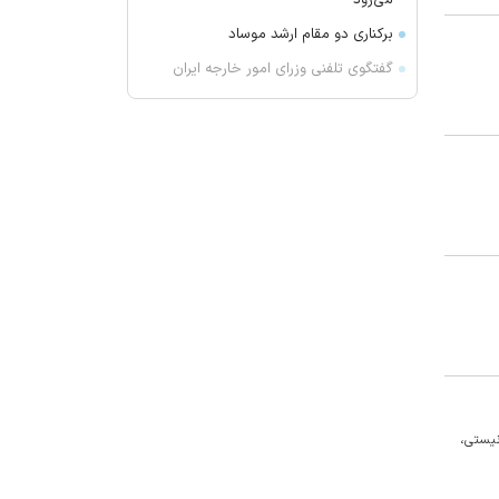
می‌رود
برکناری دو مقام ارشد موساد
گفتگوی تلفنی وزرای امور خارجه ایران
و موریتانی
دید افقی در زابل به ۲۵۰۰ متر کاهش
یافت
آمریکا تحریم‌های جدیدی علیه کوبا
اعمال کرد
آمریکا: از پرتاب موشکی کره شمالی
مطلع هستیم
جزئیات طرح مجلس درباره تنگه هرمز
کویت دستور تعطیلی تنها مدرسه
ایرانی را صادر کرد
ضرغامی: تغییر ریل، عین بصیرت است.
فرصت سوزی نکنیم
نیستی،
زنوزق؛ نگین پلکانی آذربایجان