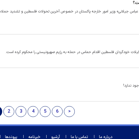
شت؟
یل عباس جیلانی» وزیر امور خارجه پاکستان در خصوص آخرین تحولات فلسطین و تشدید حملات
کیلات خودگردان فلسطین اقدام حماس در حمله به رژیم صهیونیستی را محکوم کرده است.
ود ندارد!
2
3
4
5
6
>
درباره ما
تماس با ما
آرشیو
خبرنامه
پیوندها