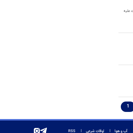
عربستان کرد
 علیه
کنایه مالک باشگاه عربستانی به محمد
صلاح
هواپیمایی قطر پرواز‌ها به بحرین،
کویت و اربیل را از سر می‌گیرد
تغییر بزرگ در ساختار باشگاه
پرسپولیس
زیدآبادی: پاسخگو کردن محمدباقر
خرازی باید طبق موازین قانونی صورت
گیرد
محمد حقیقی درگذشت
راز شماره عجیب محمد صلاح در
ترابزون اسپور
1
شناسایی باند جعل مدارک مهاجرت/
۳۰۰ شاکی و ۴ همت کلاهبرداری
واکنش قوه قضاییه به ادعای شناسایی
آب و هوا
اوقات شرعی
RSS