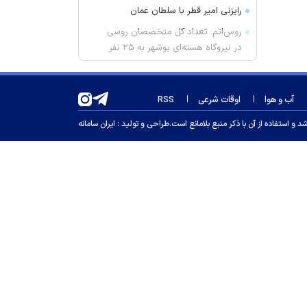
رایزنی امیر قطر با سلطان عمان
روس‌اتم: تعداد کل متخصصان روسی
در نیروگاه هسته‌ای بوشهر به ۲۵ نفر
رسیده است
پزشکیان: دشمن کسانی را ترور می‌کنند
آب و هوا
اوقات شرعی
RSS
که گره‌گشای مشکلات جامعه ما
هستند
 استفاده از آن با ذکر منبع بلامانع است.
طراحی و تولید :
ایران سامانه
نتانیاهو: تا من نخست وزیرم کشور
فلسطینی تشکیل نخواهد شد | ایران به
اسرائیل حمله نخواهد کرد
هشدار قرمز هواشناسی؛ گرمای
خوزستان از ۵۰ درجه فراتر می‌رود
سرتیپ جهانشاهی: مرز‌ها با حضور
یگان‌های واکنش سریع دارای امنیت
پایدار است
با حقوق ۱۸ میلیونی دم از جوانی
جمعیت نزنید!