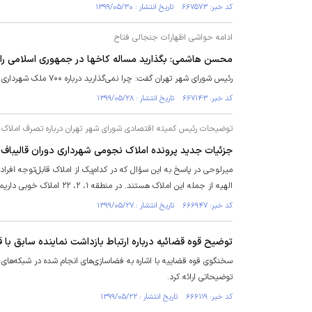
کد خبر: ۶۶۷۵۷۳ تاریخ انتشار : ۱۳۹۹/۰۵/۳۰
ادامه حواشی اظهارات جنجالی فتاح
محسن هاشمی: بگذارید مساله کاخها در جمهوری اسلامی را بر
رئیس شورای شهر تهران گفت: چرا نمی‌گذارید درباره ۷۰۰ ملک شهرداری که در اختیار دیگران است، گزارش بدهیم؟ چرا اجازه پاسخ دادن به حرفهای آقای فتاح را نمی دهید؟
کد خبر: ۶۶۷۱۴۳ تاریخ انتشار : ۱۳۹۹/۰۵/۲۸
توضیحات رئیس کمیته اقتصادی شورای شهر تهران درباره تصرف املاک ش
جزئیات جدید پرونده املاک نجومی شهرداری دوران قالیباف؛
میرلوحی در پاسخ به این سؤال که در کدام‌یک از املاک قابل‌توجه افر
الهیه از جمله این املاک هستند. در منطقه ۱، ۲، ۲۲ املاک خوبی داریم که باید هرچه سریع‌تر برگردد. توجیهی ندارد املاکی که متعلق به مردم است، در اختیار اشخاص باشد».
کد خبر: ۶۶۶۹۴۷ تاریخ انتشار : ۱۳۹۹/۰۵/۲۷
توضیح قوه قضائیه درباره ارتباط بازداشت نماینده سابق با ق
سخنگوی قوه قضاییه با اشاره به فضاسازی‌های انجام شده در شبکه‌های ا
توضیحاتی ارائه کرد.
کد خبر: ۶۶۶۱۱۹ تاریخ انتشار : ۱۳۹۹/۰۵/۲۲