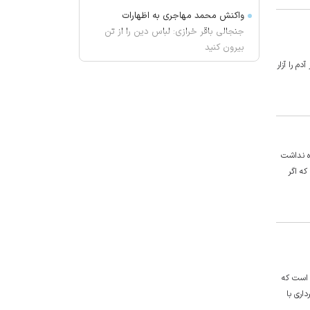
واکنش محمد مهاجری به اظهارات
جنجالی باقر خرازی: لباس دین را از تن
بیرون کنید
م را آزار
ژیلا هدائی درگذشت
لغو افزایش تعرفه و تصاعد پلکانی
بهای برق مشترکین کشاورزی
یونیسف: ۳۰۰ کودک طی ۳۰۰ روز آتش
بس در غزه به شهادت رسیده اند
ه نداشت
پیش بینی هوای چهارمحال و بختیاری
؛ ثروتی که اگر
تا اواسط هفته آینده
محسن رضایی دبیر شورای عالی امنیت
ملی شد؟
۹۴ میلیارد یورو در اختیار تراستی ها
سیگنال با کاربران اندروید راه آمد
ده است که
تهران خنک‌تر می‌شود
اری با
بقایای یک جسد در ارتفاعات شمیرانات