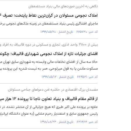
نگاهی به آخرین صورت‌های مالی بنیاد مستضعفان
املاک نجومی مسئولان در گران‌ترین نقاط پایتخت؛ تصرف ۲۴ هزار ملک توسط نهاد‌ها و سازمان‌ها
ماجرای افشاگری رئیس بنیاد مستضعفان در زمینه ملک‌های نجومی برخی 
کد خبر: ۶۶۵۷۳۰ تاریخ انتشار : ۱۳۹۹/۰۵/۲۰
بیش از ۳۸۰۰ واحد اداری، تجاری و مسکونی در دوره قالیباف به افراد واگذار شده
افشای جزئیات تازه از املاک نجومی شهرداری قالیباف؛ چگو
حالا سه سال از افشای تخلفات مالی وابسته به شهرداری سابق تهران می‌
مسکوت ماندن یا به قول میرلوحی، «سر به نیست شدن» این پرونده بر
کد خبر: ۶۶۴۵۲۱ تاریخ انتشار : ۱۳۹۹/۰۵/۱۲
مفسدان بزرگ اقتصادی در حاشیه امن دعوا‌های جناحی مسئولان
از قائم مقام قالیباف و بنیاد تعاون ناجا تا پرونده ۱۲ هزار میلیاردی یک قاضی‌؛ سرانجام این ۸ پرونده فساد چه شد؟
رئیس جمهوری سابق و اسفندیار رحیم مشایی (به عنوان دانشگاه ایرانی
کد خبر: ۶۲۱۴۶۴ تاریخ انتشار : ۱۳۹۸/۰۸/۲۳