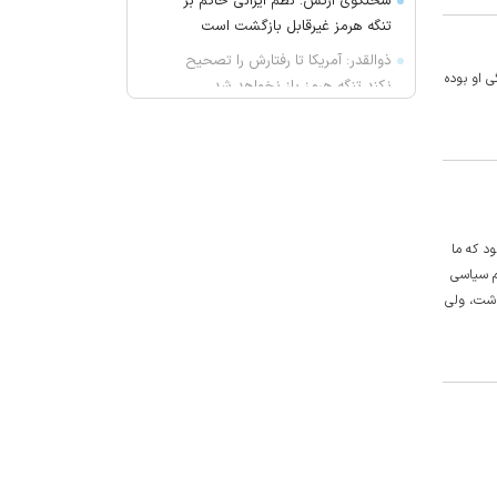
سخنگوی ارتش: نظم ایرانی حاکم بر
تنگه هرمز غیرقابل بازگشت است
ذوالقدر: آمریکا تا رفتارش را تصحیح
ی او بوده
نکند تنگه هرمز باز نخواهد شد
آنتونی کنی درگذشت
محل میزبانی استقلال و پرسپولیس در
لیگ برتر
پیوس: توقع ما از تارتار قهرمانی است
سوسن پرور: دیگر «عاشق» حرفه‌ام
بود که ما
نیستم
م سیاسی
اشت، ولی
اسرار «پیرآباد» در ایلخچی
آزادی و تختی تا آخر سال از دسترس
خارج شد
صادقی: استقلال را این‌طور نمی‌شود
اداره کرد!
قیمت امروز طلا چند؟ / سکه در آستانه
بازگشت به کانال ۱۸۸ میلیون