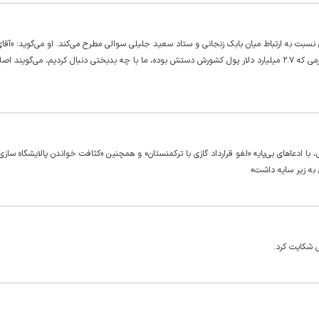
 نسبت به ارتباط میان بابک زنجانی و ستاد سعید جلیلی سوالی مطرح می‌کند. او می‌گوید: «آقا
باید توضیح بدهد رابطه بابک زنجانی با ایشان و ستادشان چیست! مجرمی که ۲.۷ میلیارد دلار پول کشورش دستش بوده، ما با چه بدبختی دنبال کردیم، می‌گویند ا
ا ادعا‌های بی‌پایه «لغو قرارداد گازی با ترکمنستان» و همچنین «کثافت خواندن پالایشگاه سازی»
به زیر سایه داشت»
ی شکایت کرد.