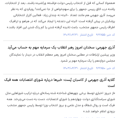
«معمولا کسانی که قبل از انتخاب رئیس دولت «پاشنه» ورکشیده باشند، بعد از انتخابات،
پاشنه درب اتاق رییس جمهور را برای سهم‌خواهی از جا نمی‌کنند! رویکردی که به نظر
می‌رسد آذری جهرمی هم مانند تعداد –البته نه چندان زیاد- فعالین کارزار انتخاباتی
پزشکیان در پیش گرفته است؛ البته این دغدغه را ایجاد می‌کند که در هیاهو و ترافیک
اطراف رئیس جمهور منتخب، باعث نادیده گرفته شدن یا کم رنگ شدن این افراد باشد.»
کد خبر: ۹۲۲۸۵۵ تاریخ انتشار : ۱۴۰۳/۰۴/۳۱
آذری جهرمی: سخنان امروز رهبر انقلاب یک سرمایه مهم به حساب می‌آید
وزیر پیشین ارتباطات در مطلبی سخنان امروز رهبر معظم انقلاب در دیدار با نمایندگان
مجلس دوازدهم را یک سرمایه مهم بر شمرد.
کد خبر: ۹۲۲۸۵۰ تاریخ انتشار : ۱۴۰۳/۰۴/۳۱
گلایه آذری جهرمی از کاسبان پُست: خبر‌ها درباره شورای انتصابات همه فیک
است
«از دیروز اخباری توسط برخی چهره‌های شناخته شده رسانه‌ای درباره ترکیب شورا‌هایی مثل
شورای سیاستگذاری دولت چهاردهم یا شورای انتصابات، دست به دست می‌چرخد. همه
فیک است و روال شفاف و مدل علمی و بروز انتخاب وزرا توسط رئیس جمهور منتخب
بزودی اعلام خواهد شد.»