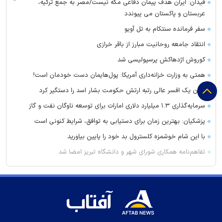
فیدان: ایران هدف پیمان دفاعی مکه نیست/مصر به جمع ترکیه،
عربستان و پاکستان می پیوندد
سفر فرمانده سنتکام به تل آویو
انتقاد جامعه روحانیت مبارز از باقر خرازی
کوروش اژدهاکش پرسپولیسی شد
همتی به وزارت خزانه‌داری آمریکا: پول‌هایمان دست خودمان است!
لبنان یک افسر عالی رتبه ارتش حکومت بشار اسد را دستگیر کرد
سرمایه‌گذاری ۱.۳ میلیارد دلاری امارات برای توسعه ناوگان نفت و گاز
پزشکیان: بهترین زمان برای دستیابی به توافق، شرایط کنونی است
با این شام خوشمزه کلسترول بد خود را پایین بیاورید
تفاهم‌نامه همکاری شورای شهر و دانشگاه تبریز امضا شد
فریب این دارو‌ها را نخورید باعث لاغری شما نمی‌شوند
آمادگی شبستر برای بحران
این علائم می‌گوید به زودی یک حمله قلبی رخ می‌دهد
نخست‌وزیر کردستان عراق: منطقه ما نمی‌خواهد بخشی از هیچ