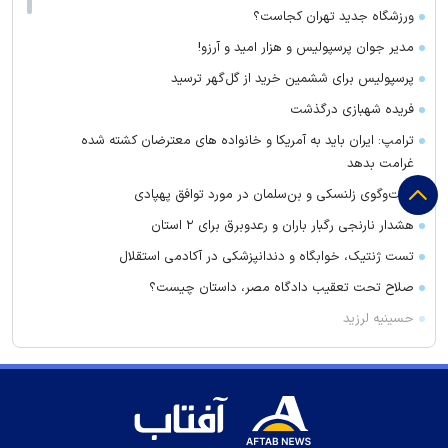
ورزشگاه جدید تهران کجاست؟
مدیر جوان پرسپولیس و هزار امید و آرزو!
پرسپولیس برای ششمین خرید از گل‌گهر ترسید
فریده شهبازی درگذشت
ترامپ: ایران باید به آمریکا و خانواده های معترضان کشته شده
غرامت بدهد
گفت‌وگوی زلنسکی و بن‌سلمان در مورد توافق پهپادی
هشدار نارنجی رگبار باران و رعدوبرق برای ۲ استان
تست ژنتیک، خوابگاه و دندانپزشکی در آکادمی استقلال
صلاح تحت تعقیب دادگاه مصر، داستان چیست؟
حسینیه لرزید
سونا بدن را برای مقابله با عفونت‌ها مقاوم‌تر می‌کند؟
پرسپولیس و دوباره مذاکرات نهایی با دانیال ایری
پایان کار قاچاقچی در مرند با کشف ۳۰ کیلو موادمخدر
انتصاب ۶ فرمانده عالی‌رتبه در نیروهای مسلح توسط رهبر انقلاب