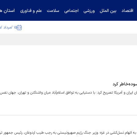
استان ها
اقتصاد
بین الملل
ورزشی
اجتماعی
سلامت
علم و فناوری
۱۵ /مرداد /۱۴۰۵
ا تکذیب کرد
سوده‌خاطر کرد
ران و آمریکا تصریح کرد: با دستیابی به توافق اسلام‌آباد میان واشنگتن و تهران، جهان نفس
اشت توسط دادگاه ترکیه علیه ۳۷ مقام اسرائیلی به اتهام نسل‌کشی در غزه؛ وزیر جنگ رژیم صهیونیستی به رجب طیب اردوغان، رئیس جمهو