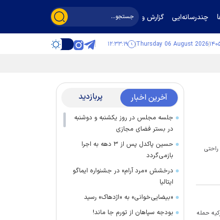
چندرسانه‌ایی
گزارش و گفت‌وگو
۱۲:۳۳:۲۰
Thursday 06 August 2026
پربازدید
آخرین اخبار
جلسه مجلس در روز یکشنبه و دوشنبه
در بستر فضای مجازی
حسین پاکدل پس از ۳ دهه به اجرا
 راحتی
بازمی‌گردد
درخشش «مرد آرام» در جشنواره ایماگو
ایتالیا
«بیضایی‌خوانی» به «اژدهاک» رسید
بودجه سپاهان از تورم جا ماند!
ر ترکیه حمله