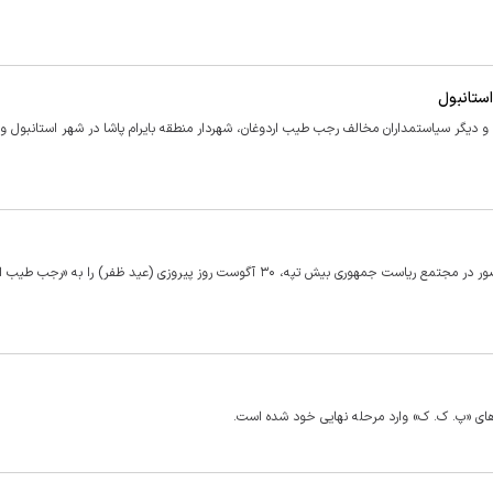
ستانبول
«محمدحسن حبیب‌الله‌زاده» سفیر جمهوری اسلامی ایران در آنکارا با حضور در مجتمع ریاست جمهوری بیش تپه، ۳۰ آگوست روز پیروزی (عید ظفر) را 
های «پ. ک. ک» وارد مرحله نهایی خود شده است.