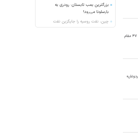
بزرگترین بمب تابستان: رودری به
بارسلونا می‌رود!
چین، نفت روسیه را جایگزین نفت
عربستان کرد
مقام‌های قضایی ترکیه امروز (شنبه) در ادامه زنجیره دستگیری شهرداران و دیگر سیاستمداران مخالف رجب طیب اردوغان، شهردار منطقه بایرام‌ پاشا در شهر استانبول و ۴۷ مقام
کنایه مالک باشگاه عربستانی به محمد
صلاح
هواپیمایی قطر پرواز‌ها به بحرین،
کویت و اربیل را از سر می‌گیرد
تغییر بزرگ در ساختار باشگاه
به «رجب طیب اردوغان»
پرسپولیس
زیدآبادی: پاسخگو کردن محمدباقر
خرازی باید طبق موازین قانونی صورت
گیرد
محمد حقیقی درگذشت
راز شماره عجیب محمد صلاح در
ترابزون اسپور