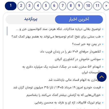
1
2
3
4
5
6
7
8
9
10
11
>
پربازدید
آخرین اخبار
توضیح بقائی درباره مذاکرات، تنگه هرمز، سند کنوانسیون خزر و ...
طب سنتی برای نفخ؛ کدام توصیه‌ها می‌تواند به هضم بهتر کمک کند؟
در یمن چه خبر است؟
کلاهبردار حرفه‌ای ۳۰۶ نفر را در زندان فریب داد
سونامی خاموش در کشاورزی گیلان
انهدام ۵۲ مخزن نفت در جنگ/ خسارت یک میلیارد دلاری به
تأسیسات ایران
ابومازن به اتهام فساد مالی بازداشت شد
قیمت خودرو امروز ۱۹ مرداد ۱۴۰۵ / تارا ۳۵ میلیون تومان گران شد
خوراکی‌هایی که به آرامش بیشتر کمک می‌کنند را بشناسیم
پیام تبریک قالیباف، اژه ای و عارف به محسن رضایی