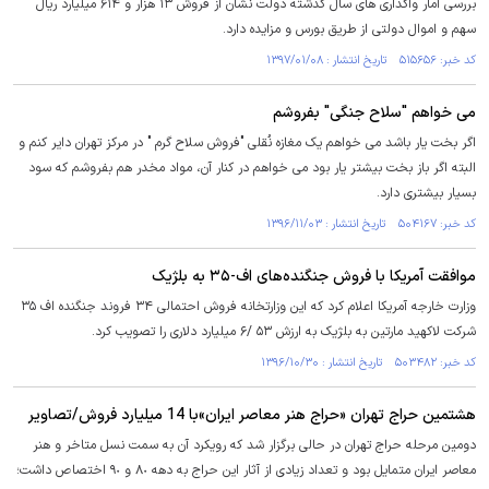
بررسی آمار واگذاری های سال گذشته دولت نشان از فروش ۱۳ هزار و ۶۱۴ میلیارد ریال
سهم و اموال دولتی از طریق بورس و مزایده دارد.
کد خبر: ۵۱۵۶۵۶ تاریخ انتشار : ۱۳۹۷/۰۱/۰۸
می خواهم "سلاح جنگی" بفروشم
اگر بخت یار باشد می خواهم یک مغازه نُقلی "فروش سلاح گرم " در مرکز تهران دایر کنم و
البته اگر باز بخت بیشتر یار بود می خواهم در کنار آن، مواد مخدر هم بفروشم که سود
بسیار بیشتری دارد.
کد خبر: ۵۰۴۱۶۷ تاریخ انتشار : ۱۳۹۶/۱۱/۰۳
موافقت آمریکا با فروش جنگنده‌های اف-۳۵ به بلژیک
وزارت خارجه آمریکا اعلام کرد که این وزارتخانه فروش احتمالی ۳۴ فروند جنگنده‌ اف ۳۵
شرکت لاکهید مارتین به بلژیک به ارزش ۵۳ /۶ میلیارد دلاری را تصویب کرد.
کد خبر: ۵۰۳۴۸۲ تاریخ انتشار : ۱۳۹۶/۱۰/۳۰
هشتمین حراج تهران «حراج هنر معاصر ایران»با 14 میلیارد فروش/تصاویر
دومین مرحله حراج تهران در حالی برگزار شد که رویکرد آن به سمت نسل متاخر و هنر
معاصر ایران متمایل بود و تعداد زیادی از آثار این حراج به دهه ٨٠ و ٩٠ اختصاص داشت؛