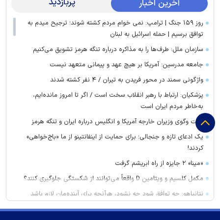
پربازدید
آخرین اخبار
روز ۱۵۹ جنگ | ترامپ: نمی خوام مردم کشته شوند؛ ترجیح میدم به
توافق برسیم | حمله اسرائیل به لبنان
سازمان ملل: طرف‌ها را به مذاکره درباره تنگه هرمز تشویق می‌کنیم
جامعه مدرسین: آمریکا بر هیچ عهد و پیمانی متعهد نیست
واژگونی سمند در محور فریدن به تیران / ۴ نفر کشته شدند
پزشکیان: ارتباط با رهبر انقلاب سخت است / اگر تا امروز مانده‌ایم،
به‌خاطر مردم ایران است
گفت وگوی وزیران خارجه آمریکا و انگلیس درباره ایران و تنگه هرمز
یک ادعای تازه و جنجالی؛ برای حمایت از اینفانتینو از ما «باج‌خواهی»
کردند!
«مینا» ۲ جایزه از راه ابریشم گرفت
مکمل کلسیم و ویتامین D واقعاً می‌توانند از شکستگی جلوگیری کنند؟
نتانیاهو: چه توافق شود چه نشود، هرآنچه برای آینده‌مان لازم باشد
انجام خواهیم داد