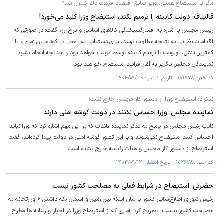
مگر با استیضاح همتی، وزیر سابق اقتصاد قیمت دلار کنترل شد؟
قالیباف: دولت کابینه را ترمیم نکند، استیضاح وزرا کلید می‌خورد!
رییس مجلس با اشاره به افسارگسیختگی کالا‌های اساسی و نرخ ارز، گفت: در صورتی که
اقدامات نظارتی به نتیجه مطلوب نرسد، برای دستیابی به راه‌حل در کوتاه‌ترین زمان و با
کمترین تنش، اولویت با ترمیم کابینه توسط دولت خواهد بود و چنانچه انجام نشود،
نمایندگان مجلس ناگزیر به آغاز فرایند استیضاح خواهند بود.
کد خبر: ۱۰۲۹۷۸۱ تاریخ انتشار : ۱۴۰۴/۰۹/۳۰
نیکزاد: استیضاح وزرا از دستور کار مجلس خارج نشده
نماینده مجلس: وزرا احساس نکنند در دولت گوشه امنی دارند
نایب رئیس مجلس در پاسخ به تذکر نماینده قائنات که بر این مهم اشاره کرد که وزرا نباید
احساس کنند استیضاح نمی‌شوند و با این تصور گوشه امنی در دولت پیدا کرده‌اند، گفت:
استیضاح از دستور کار مجلس و هیات رئیسه خارج نشده است.
کد خبر: ۱۰۲۶۷۸۰ تاریخ انتشار : ۱۴۰۴/۰۹/۱۲
حضرتی: استیضاح در شرایط فعلی به مصلحت کشور نیست
رئیس شورای اطلاع‌رسانی کشور با بیان اینکه بین زمین و آسمان نگه داشتن ۶ وزارتخانه به
مصلحت کشور نیست، تصریح کرد: آماری که از استیضاح وزرا در اخبار و رسانه ها مطرح