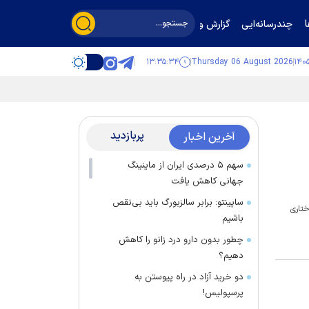
چندرسانه‌ایی
گزارش و گفت‌وگو
۱۳:۳۵:۳۵
Thursday 06 August 2026
پربازدید
آخرین اخبار
سهم ۵ درصدی ایران از ماینینگ
جهانی کاهش یافت
ساپینتو: برابر سالزبورگ باید بی‌نقص
ختاری
باشیم
چطور بدون دارو درد زانو را کاهش
دهیم؟
دو خرید آزاد در راه پیوستن به
پرسپولیس!