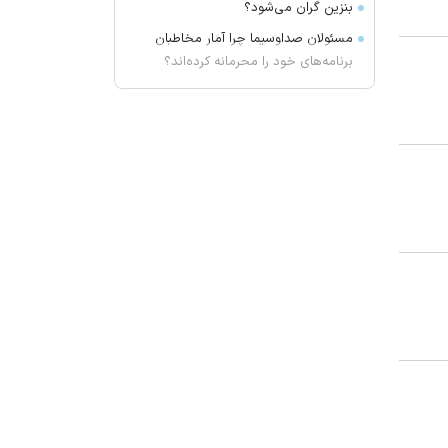
بنزین گران می‌شود؟
مسئولان صداوسیما چرا آمار مخاطبان
برنامه‌های خود را محرمانه کرده‌اند؟
تاجرنیا از پنجره استقلال قطع امید
کرد؟
حرف‌های گزینه پرسپولیس و استقلال از
تیم جدید!
جلسه مجلس در روز یکشنبه و دوشنبه
در بستر فضای مجازی
حسین پاکدل پس از ۳ دهه به اجرا
بازمی‌گردد
درخشش «مرد آرام» در جشنواره ایماگو
ایتالیا
«بیضایی‌خوانی» به «اژدهاک» رسید
بودجه سپاهان از تورم جا ماند!
بزرگترین بمب تابستان: رودری به