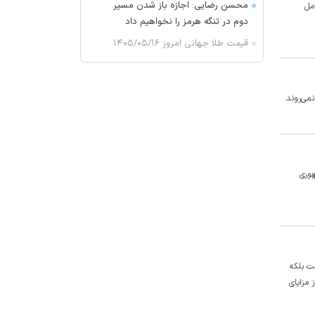
محسن رضایی: اجازه باز شدن مسیر
مل
دوم در تنگه هرمز را نخواهیم داد
قیمت طلا جهانی امروز ۱۴۰۵/۰۵/۱۶
۲ کشته و ۱۵ مجروح بر اثر تیراندازی
در یک مدرسه در تایلند
می‌روند.
دولت یمن: ۱۷ نفر در حمله حوثی‌ها
کشته شدند
چای داغ بنوشید سرطان می‌گیرید
ترامپ: جنگ بزودی پایان می‌یابد
هوری
گفتگوی تلفنی رئیس‌جمهور فرانسه و
ولیعهد عربستان
ترکیه، عربستان و پاکستان توافقنامه
دفاعی مشترک امضا می‌کنند
دبیرکل سازمان بدر عراق خواستار به
ت بلکه
تعویق افتادن پاسخ به حمله عربستان
مزایای
و آمریکا شد