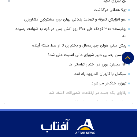
تن بیرون کنید
ژیلا هدائی درگذشت
لغو افزایش تعرفه و تصاعد پلکانی بهای برق مشترکین کشاورزی
یونیسف: ۳۰۰ کودک طی ۳۰۰ روز آتش بس در غزه به شهادت رسیده
اند
پیش بینی هوای چهارمحال و بختیاری تا اواسط هفته آینده
محسن رضایی دبیر شورای عالی امنیت ملی شد؟
۹۴ میلیارد یورو در اختیار تراستی ها
سیگنال با کاربران اندروید راه آمد
تهران خنک‌تر می‌شود
بقایای یک جسد در ارتفاعات شمیرانات کشف شد
پیکاپ برقی ارزان فورد در راه بازار
عبور ۳۳ کشتی از طریق تنگه هرمز در یک هفته
همراه با فیلم‌های آخر هفته تلویزیون؛ از «غلاف تمام فلزی» تا «پست»
دستگیری نزدیک به ۳ هزار سارق در آذربایجان‌شرقی