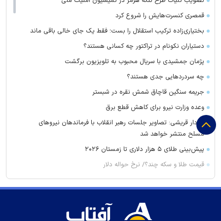
تصویب کلیات طرح تنگه هرمز در کمیسیون امنیت ملی
قمصری کنسرت‌هایش را شروع کرد
بختیاری‌زاده ترکیب استقلال را بست؛ فقط یک جای خالی باقی ماند
دستیاران نکونام در تراکتور چه کسانی هستند؟
پژمان جمشیدی با سریال محبوب به تلویزیون برگشت
چه سردرد‌هایی جدی هستند؟
جریمه سنگین قاچاق شمش نقره در شبستر
وعده وزارت نیرو برای کاهش قطع برق
سردار قریشی: تصاویر جلسات رهبر انقلاب با فرماندهان نیرو‌های
مسلح منتشر خواهد شد
پیش‌بینی طلای ۵ هزار دلاری تا زمستان ۲۰۲۶
قیمت طلا و سکه چند؟/ نرخ حواله دلار
شماره رامین رضاییان در استقلال مصادره شد!
سحرخیزان مهاجم اول استقلال شد
دربی ۱۰۷ چه روزی برگزار می‌شود؟