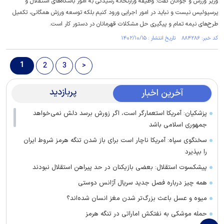
وزیر ورزش و جوانان گفت: وظیفه وزارتخانه رسیدگی به امور باشگاه‌های استقلال و
پرسپولیس نیست و نباید در امور اجرایی ورود کنیم بلکه توسعه ورزش همگانی، تکمیل
طرح‌های نیمه تمام و پیگیری حل مشکلات قهرمانان در دستور کار است.
کد خبر: ۸۸۴۲۸۶ تاریخ انتشار : ۱۴۰۲/۱۰/۱۵
1
2
3
>
پربازدید
آخرین اخبار
پزشکیان: آمریکا استعمارگر است، اگر زورش برسد دلش نمی‌خواهد
جمهوری اسلامی باشد
سخنگوی سپاه: آمریکا ناچار است برای باز شدن تنگه هرمز شروط ایران
را بپذیرد
پیشکسوت استقلال: بعضی بازیکنان در حد پیراهن استقلال نبودند
همه چیز درباره فصل جدید سریال آژانس دوستی
میوه و عسل باعث بزرگ‌تر شدن مغز انسان شده‌اند؟
حمله موشکی به نفتکش اماراتی در تنگه هرمز