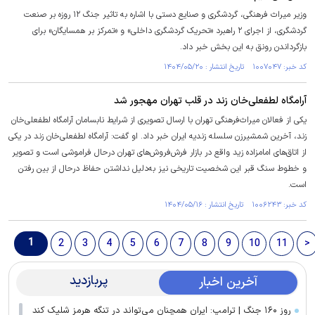
وزیر میراث فرهنگی، گردشگری و صنایع دستی با اشاره به تاثیر جنگ ۱۲ روزه بر صنعت
گردشگری، از اجرای ۲ راهبرد «تحریک گردشگری داخلی» و «تمرکز بر همسایگان» برای
بازگرداندن رونق به این بخش خبر داد.
کد خبر: ۱۰۰۷۰۴۷ تاریخ انتشار : ۱۴۰۴/۰۵/۲۰
آرامگاه لطفعلی‌خان زند در قلب تهران مهجور شد
یکی از فعالان میراث‌فرهنگی تهران با ارسال تصویری از شرایط نابسامان آرامگاه لطفعلی‌خان
زند، آخرین شمشیرزن سلسله‌ زندیه ایران خبر داد. او گفت: آرامگاه لطفعلی‌خان زند در یکی
از اتاق‌های امامزاده زید واقع در بازار فرش‌‌فروش‌های تهران درحال فراموشی است و تصویر
و خطوط سنگ‌ قبر این شخصیت‌ تاریخی نیز به‌دلیل نداشتن حفاظ‌ درحال از بین رفتن
است.
کد خبر: ۱۰۰۶۲۴۳ تاریخ انتشار : ۱۴۰۴/۰۵/۱۶
1
2
3
4
5
6
7
8
9
10
11
>
پربازدید
آخرین اخبار
روز ۱۶۰ جنگ | ترامپ: ایران همچنان می‌تواند در تنگه هرمز شلیک کند