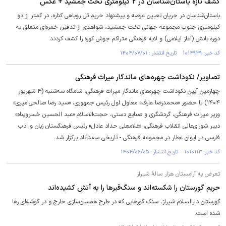
کشف تازۀ باستان‌شناسان در ۲ کیلومتری تخت جمشید + عکس
باستان‌شناسان در جریان تعیین عرصه و پیشنهاد حریم تل روباهی کناره، در کمتر از دو
کیلومتری جنوب مجموعه جهانی تخت جمشید، شواهدی از تدفین خمره‌ای متعلق به
دوره بانش (آغاز ایلامی) و لایه فرهنگی متراکم جوش کوره را کشف کردند.
کد خبر: ۱۰۱۴۹۳۹ تاریخ انتشار : ۱۴۰۴/۰۷/۰۱
تصاویر/ نکوداشت چهره‌های ماندگار میراث فرهنگی
چهارمین آیین نکوداشت چهره‌های ماندگار میراث فرهنگی، شامگاه سه‌شنبه (۴ شهریور
۱۴۰۴) با حضور «محمدرضا عارف» معاول اول رئیس جمهوری، «سید رضا صالحی‌امیری»
وزیر میراث فرهنگی، گردشگری و صنایع دستی، حجت‌الاسلام «عبد الحسین خسروپناه»
دبیر شورای‌عالی انقلاب فرهنگی، «غلامعلی حداد عادل» رئیس فرهنگستان زبان و ادب
فارسی در ایوان عطار در مجموعه فرهنگی - تاریخی سعدآباد برگزار شد.
کد خبر: ۱۰۱۰۱۱۳ تاریخ انتشار : ۱۴۰۴/۰۶/۰۵
تعرض به آرامستان هزار سالۀ شیراز
حریم گورستان را شکسته‌اند و سنگ‌قبرها را به آتش کشیده‌اند
گورستان دارالسلام شیراز، سنگ گورهایی که در طرح همسان‌سازی خارج و در گوشه‌ای رها
شده است.