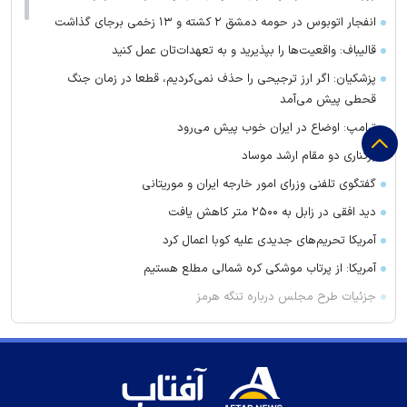
انفجار اتوبوس در حومه دمشق ۲ کشته و ۱۳ زخمی برجای گذاشت
قالیباف: واقعیت‌ها را بپذیرید و به تعهدات‌تان عمل کنید
پزشکیان: اگر ارز ترجیحی را حذف نمی‌کردیم، قطعا در زمان جنگ
قحطی پیش می‌آمد
ترامپ: اوضاع در ایران خوب پیش می‌رود
برکناری دو مقام ارشد موساد
گفتگوی تلفنی وزرای امور خارجه ایران و موریتانی
دید افقی در زابل به ۲۵۰۰ متر کاهش یافت
آمریکا تحریم‌های جدیدی علیه کوبا اعمال کرد
آمریکا: از پرتاب موشکی کره شمالی مطلع هستیم
جزئیات طرح مجلس درباره تنگه هرمز
کویت دستور تعطیلی تنها مدرسه ایرانی را صادر کرد
ضرغامی: تغییر ریل، عین بصیرت است. فرصت سوزی نکنیم
زنوزق؛ نگین پلکانی آذربایجان