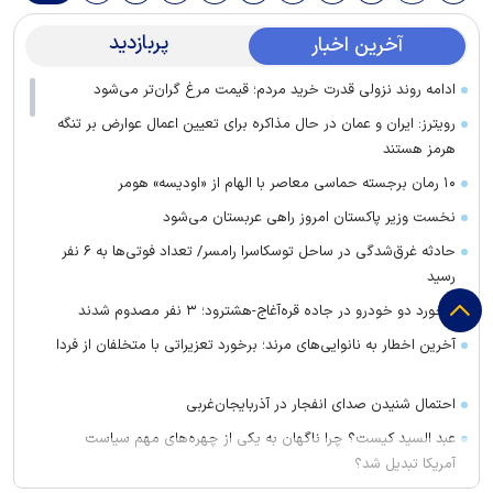
پربازدید
آخرین اخبار
ادامه روند نزولی قدرت خرید مردم؛ قیمت مرغ گران‌تر می‌شود
رویترز: ایران و عمان در حال مذاکره برای تعیین اعمال عوارض بر تنگه
هرمز هستند
۱۰ رمان برجسته حماسی معاصر با الهام از «اودیسه» هومر
نخست وزیر پاکستان امروز راهی عربستان می‌شود
حادثه غرق‌شدگی در ساحل توسکاسرا رامسر/ تعداد فوتی‌ها به ۶ نفر
رسید
برخورد دو خودرو در جاده قره‌آغاج-هشترود؛ ۳ نفر مصدوم شدند
آخرین اخطار به نانوایی‌های مرند؛ برخورد تعزیراتی با متخلفان از فردا
احتمال شنیدن صدای انفجار در آذربایجان‌غربی
عبد السید کیست؟ چرا ناگهان به یکی از چهره‌های مهم سیاست
آمریکا تبدیل شد؟