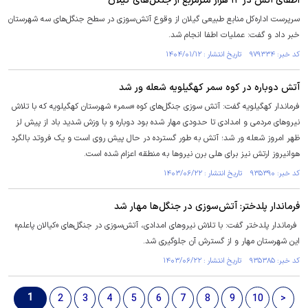
اطفای آتش در ۱۲ هزار مترمربع از جنگل‌های گیلان
سرپرست اداره کل منابع طبیعی گیلان از وقوع آتش سوزی در سطح جنگل‌های سه شهرستان
خبر داد و گفت: عملیات اطفا انجام شد.
کد خبر: ۹۷۹۳۳۴ تاریخ انتشار : ۱۴۰۴/۰۱/۱۲
آتش دوباره در کوه سمر کهگیلویه شعله ور شد
فرماندار کهگیلویه گفت: آتش سوزی جنگل‌های کوه «سمر» شهرستان کهگیلویه که با تلاش
نیرو‌های مردمی و امدادی تا حدودی مهار شده بود دوباره و با وزش شدید باد از پیش لز
ظهر امروز شعله ور شد؛ آتش به طور گسترده در حال پیش روی است و یک فروتد بالگرد
هوانیروز ارتش نیز برای هلی برن نیرو‌ها به منطقه اعزام شده است.
کد خبر: ۹۳۵۳۹۰ تاریخ انتشار : ۱۴۰۳/۰۶/۲۲
فرماندار پلدختر: آتش‌سوزی در جنگل‌ها مهار شد
فرماندار پلدختر گفت: با تلاش نیرو‌های امدادی، آتش‌سوزی در جنگل‌های «کیالان پاعلم»
این شهرستان مهار و از گسترش آن جلوگیری شد.
کد خبر: ۹۳۵۳۸۵ تاریخ انتشار : ۱۴۰۳/۰۶/۲۲
1
2
3
4
5
6
7
8
9
10
>