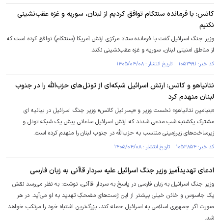
کاتس: با فرمانده سنتکام توافق کردیم از لبنان، سوریه و غزه عقب‌نشینی
نکنیم
وزیر جنگ اسرائیل گفت با فرمانده ستاد مرکزی ارتش آمریکا (سنتکام) توافق کرده است که
از مناطق امنیتی لبنان، سوریه و غزه عقب‌نشینی نکند.
کد خبر: ۱۰۵۳۹۹۱ تاریخ انتشار : ۱۴۰۵/۰۴/۰۸
نتانیاهو و کاتس: ارتش اسرائیل شبکه‌ای از تونل‌های حزب‌الله را در جنوب
لبنان منهدم کرد
«بنیامین نتانیاهو» نخست وزیر و «یسرائیل کاتس» وزیر جنگ اسرائیل در بیانیه ای
مشترک یکشنبه شب مدعی شدند که ارتش اسرائیل ساعاتی پیش یک شبکه تونل و
زیرساخت‌های زیرزمینی منتسب به حزب‌الله در جنوب لبنان را منهدم کرده است.
کد خبر: ۱۰۵۳۸۵۴ تاریخ انتشار : ۱۴۰۵/۰۴/۰۸
ادعای تهدیدآمیز وزیر جنگ اسرائیل علیه سردار قاآنی به زبان فارسی
وزیر جنگ اسرائیل به زبان فارسی در پاسخ به سردار قاآنی، نوشت: به نظر می‌رسد نقش
یک جاسوس و خائن خیلی بیشتر از این ژست‌های مضحکِ تهدید به او می‌آید. در هر
صورت اگر جمهوری اسلامی به اسرائیل حمله کند، بزرگ‌ترین اشتباه خود را مرتکب خواهد
شد.