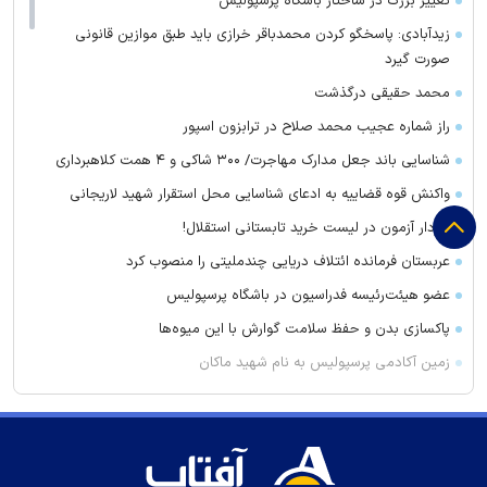
تغییر بزرگ در ساختار باشگاه پرسپولیس
زیدآبادی: پاسخگو کردن محمدباقر خرازی باید طبق موازین قانونی
صورت گیرد
محمد حقیقی درگذشت
راز شماره عجیب محمد صلاح در ترابزون اسپور
شناسایی باند جعل مدارک مهاجرت/ ۳۰۰ شاکی و ۴ همت کلاهبرداری
واکنش قوه قضاییه به ادعای شناسایی محل استقرار شهید لاریجانی
سردار آزمون در لیست خرید تابستانی استقلال!
عربستان فرمانده ائتلاف دریایی چندملیتی را منصوب کرد
عضو هیئت‌رئیسه فدراسیون در باشگاه پرسپولیس
پاکسازی بدن و حفظ سلامت گوارش با این میوه‌ها
زمین آکادمی پرسپولیس به نام شهید ماکان
چرا مردم به فال، طالع‌بینی، آسترولوژی و پیشگویی علاقه دارند؟
پرسپولیس برای تارتار کاری کرد که کسی جرأتش را نداشت
مذاکره استقلال برای میزبانی در فولاد آرنا